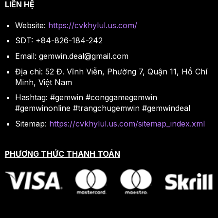
LIÊN HỆ
Website:
https://cvkhylul.us.com/
SDT: +84-826-184-242
Email:
gemwin.deal@gmail.com
Địa chỉ: 52 Đ. Vĩnh Viễn, Phường 7, Quận 11, Hồ Chí
Minh, Việt Nam
Hashtag: #gemwin #conggamegemwin
#gemwinonline #trangchugemwin #gemwindeal
Sitemap:
https://cvkhylul.us.com/sitemap_index.xml
PHƯƠNG THỨC THANH TOÁN