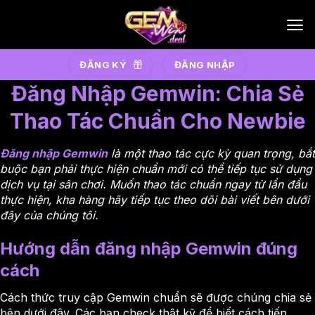
Chuyển
đến
nội
dung
ĐĂNG KÝ
ĐĂNG NHẬP
Đăng Nhập Gemwin: Chia Sẻ
Thao Tác Chuẩn Cho Newbie
Đăng nhập Gemwin
là một thao tác cực kỳ quan trọng, bắt
buộc bạn phải thực hiện chuẩn mới có thể tiếp tục sử dụng
dịch vụ tại sân chơi. Muốn thao tác chuẩn ngay từ lần đầu
thực hiện, kha hàng hãy tiếp tục theo dõi bài viết bên dưới
đây của chúng tôi.
Hướng dẫn đăng nhập Gemwin đúng
cách
Cách thức truy cập Gemwin chuẩn sẽ được chúng chia sẻ
bên dưới đây. Các bạn check thật kỹ để biết cách tiến