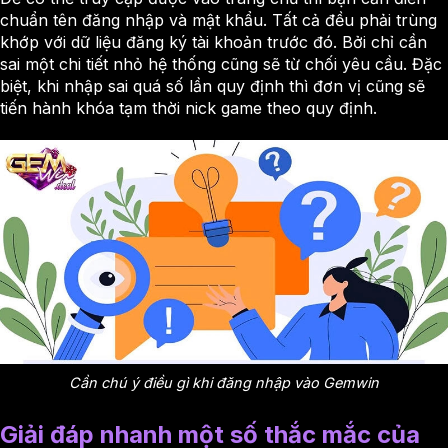
chuẩn tên đăng nhập và mật khẩu. Tất cả đều phải trùng
khớp với dữ liệu đăng ký tài khoản trước đó. Bởi chỉ cần
sai một chi tiết nhỏ hệ thống cũng sẽ từ chối yêu cầu. Đặc
biệt, khi nhập sai quá số lần quy định thì đơn vị cũng sẽ
tiến hành khóa tạm thời nick game theo quy định.
Cần chú ý điều gì khi đăng nhập vào Gemwin
Giải đáp nhanh một số thắc mắc của