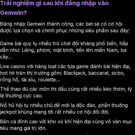
Trải nghiệm gì sau khi đăng nhập vào
Gemwin?
Đăng nhập Gemwin thành công, các bet sẽ có cơ hội
được lựa chọn và chinh phục những siêu phẩm sau đây:
Game bài quy tụ nhiều trò chơi đối kháng phổ biến, hấp
dẫn như: Liêng, phỏm, mật bình, tiến lên miền Nam, ba
cây…
Live casino với hàng loạt các tựa game đánh bài hiện đại,
hot hit trên thị trường gồm: Blackjack, baccarat, sicbo,
rồng hổ, tài xỉu, roulette…
Thể thao đủ các môn thi đấu cùng rất nhiều kèo thơm, tỷ
lệ thưởng cực cao.
Nổ hũ hội tụ nhiều chủ đề mới lạ độc đáo, phần thưởng
jackpot khủng mang tới rất nhiều cơ hội đổi đời.
Bắn cá đỉnh cao với kho vũ khí hiện đại cùng vô vàn mục
tiêu mang giá trị lớn.