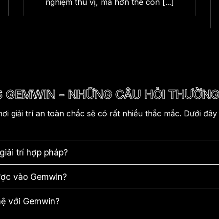
nghiệm thú vị, mà hơn thế còn [...]
ao diện đẹp mắt, thiết kế nổi bật và mang màu sắc khác biệt
nh năng vô cùng khoa học được chia vùng rõ ràng, nhờ đó
thanh chân thực và kỹ xảo đồ hoạ 3D đẹp mắt, tất cả những
ôn được hệ thống cập nhật liên tục và làm mới thường xuy
S GEMWIN - NHỮNG CÂU HỎI THƯỜNG
ô số các ưu đãi hấp dẫn. Đặc biệt hơn cả đó chính là các 
 Vì thế nên có thể nói đây chính là đặc quyền mà chỉ cượ
 giải trí an toàn chắc sẽ có rất nhiều thắc mắc. Dưới đây l
iải trí hợp pháp?
được vào Gemwin?
hệ với Gemwin?