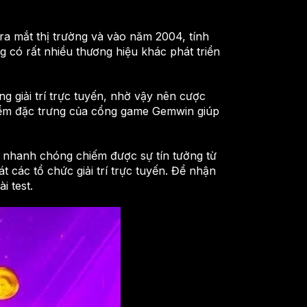
 ra mắt thị trường và vào năm 2004, tính
g có rất nhiều thương hiệu khác phát triển
g giải trí trực tuyến, nhờ vậy nên cược
 điểm đặc trưng của cổng game Gemwin giúp
nhanh chóng chiếm được sự tín tưởng từ
 các tổ chức giải trí trực tuyến. Để nhận
i test.