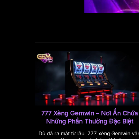
Đánh giá những ưu điểm nổi
ức Game
777 Xèng Gemwin – Nơi Ẩn Chứa
Để có thể hoạt động mạnh mẽ như hiện nay
Dưới đây sẽ là những đánh giá chi tiết từ c
Cao
Những Phần Thưởng Đặc Biệt
hững sản
Dù đã ra mắt từ lâu, 777 xèng Gemwin vẫ
Giao diện Gemwin đẹp mắt