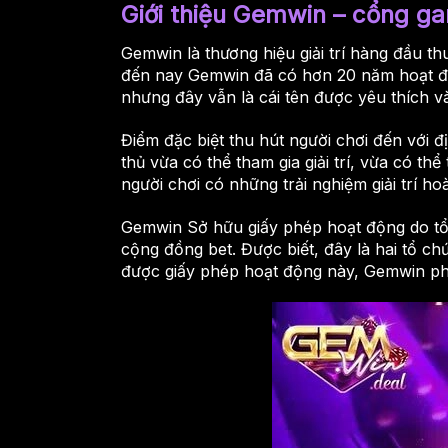
Giới thiệu Gemwin – cổng g
Gemwin là thương hiệu giải trí hàng đầu th
đến nay Gemwin đã có hơn 20 năm hoạt động 
nhưng đây vẫn là cái tên được yêu thích v
Điểm đặc biệt thu hút người chơi đến với đ
thủ vừa có thể tham gia giải trí, vừa có 
người chơi có những trải nghiệm giải trí h
Gemwin Sở hữu giấy phép hoạt động do tổ
cộng đồng bet. Được biết, đây là hai tổ ch
được giấy phép hoạt động này, Gemwin phải 