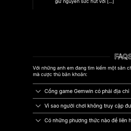
[...]
giữ nguyên sức hút với [...]
Đầu tiên phải kể đến tựa game Gemwin có gi
khác. Thêm vào đó là cách sắp xếp các tí
Kết hợp với đó là hình ảnh sống động, âm 
Gemwin cuốn hút, mới lạ.
Khuyến mãi Gemwin hot
Các chương trình khuyến mãi tại Gemwin lu
FAQ
kiếm thêm một khoản tiền lớn và nhận về v
cho người chơi là hội viên của cổng game.
Với những anh em đang tìm kiếm một sân chơi
mà cược thủ băn khoăn:
Cổng game Gemwin có phải địa chỉ g
Vì sao người chơi không truy cập 
Có những phương thức nào để liên 