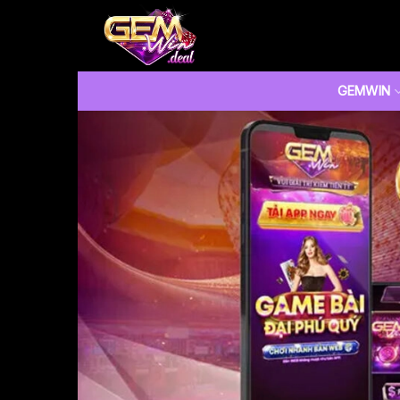
Chuyển
đến
nội
dung
GEMWIN